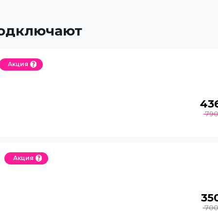
подключают
Акция
43
79
Акция
35
70