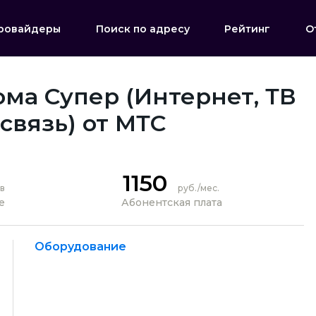
ровайдеры
Поиск по адресу
Рейтинг
О
ма Супер (Интернет, ТВ
связь) от МТС
1150
в
руб./мес.
е
Абонентская плата
Оборудование