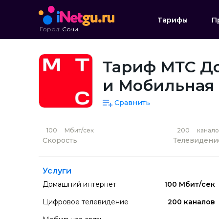
Тарифы
П
Город:
Сочи
Тариф МТС До
и Мобильная 
Сравнить
100
Мбит/сек
200
канало
Скорость
Телевидени
Услуги
Домашний интернет
100 Мбит/сек
Цифровое телевидение
200 каналов