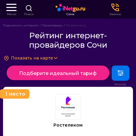
Меню
Поиск
Сочи
Звонок
Подключить интернет
Провайдеры
По рейтингу
Рейтинг интернет-
провайдеров Сочи
Показать на карте
Подберите идеальный тариф
1 место
Ростелеком