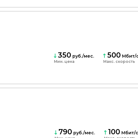
350
500
руб./мес.
Мбит/
Мин. цена
скорость
790
100
руб./мес.
Мбит/