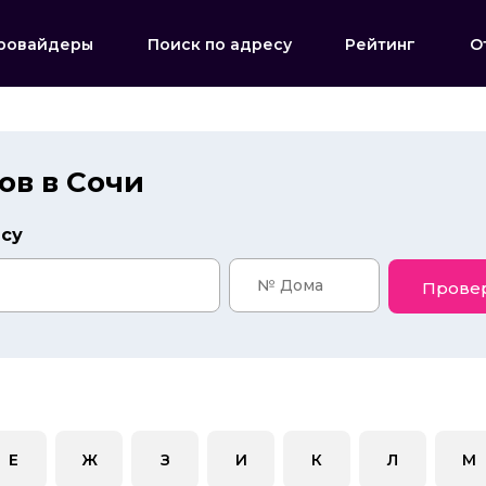
ровайдеры
Поиск по адресу
Рейтинг
О
ов в Сочи
есу
Прове
Е
Ж
З
И
К
Л
М