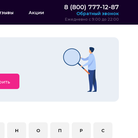
8 (800) 777-12-87
тзывы
Акции
Обратный звонок
Ежедневно с 9:00 до 22:00
рить
Н
О
П
Р
С