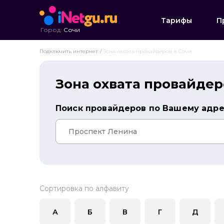
Тарифы
П
Город:
Сочи
Подключить интернет
Зона охвата провайдеров в Сочи
Зона охвата провайдер
Поиск провайдеров по Вашему адр
Сортировка по алфавиту
А
Б
В
Г
Д