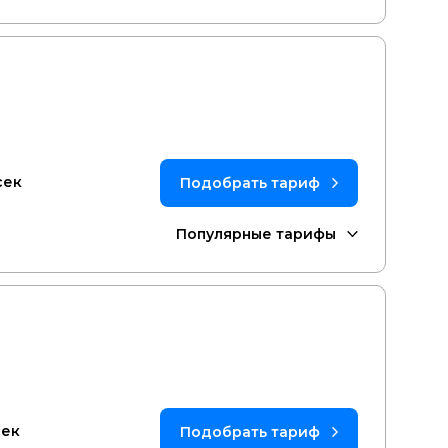
сек
сек