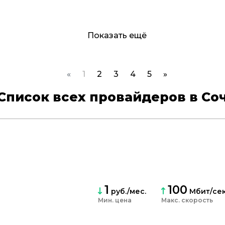
Показать ещё
«
1
2
3
4
5
»
Список всех провайдеров в Со
1
100
руб./мес.
Мбит/се
Мин. цена
скорость