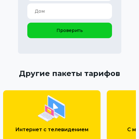
Проверить
Другие пакеты тарифов
Интернет с телевидением
С м