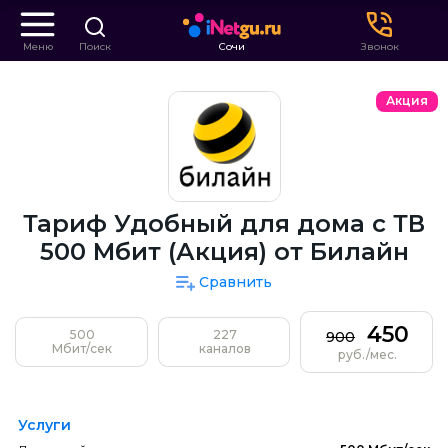
Меню
Поиск
Сочи
Звонок
Акция
Тариф Удобный для дома с ТВ
500 Мбит (Акция) от Билайн
Сравнить
450
500
227
900
Мбит/сек
каналов
руб./мес.
Услуги