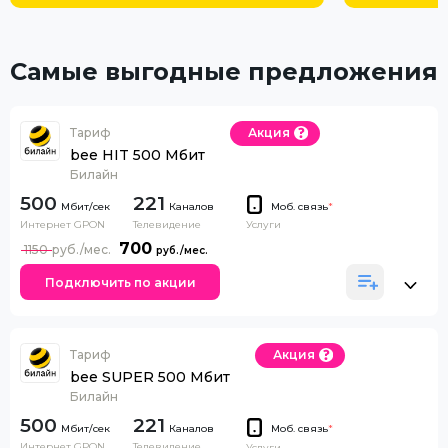
Самые выгодные предложения
Тариф
Акция
bee HIT 500 Мбит
Билайн
500
221
Каналов
Моб. связь
*
Интернет GPON
Телевидение
Услуги
700
1150
Подключить по акции
Тариф
Акция
bee SUPER 500 Мбит
Билайн
500
221
Каналов
Моб. связь
*
Интернет GPON
Телевидение
Услуги